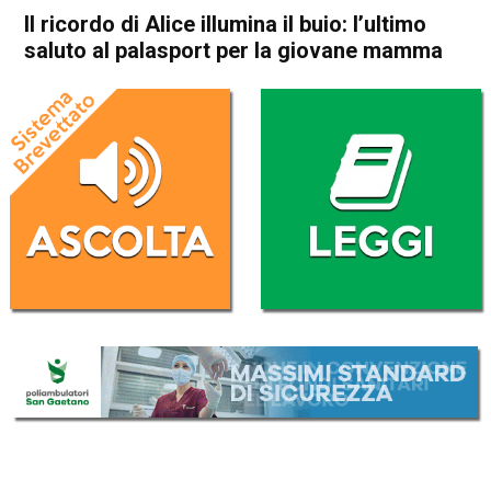
Il ricordo di Alice illumina il buio: l’ultimo
saluto al palasport per la giovane mamma
Home
Vicenza
Creazzo
Vicenza
Altavilla Vicentina
Creazzo
Cronaca
In Evidenza
Sovizzo
Sport locale
Il ricordo di Alice illumina il
buio: l’ultimo saluto al
palasport per la giovane
mamma
Da
Omar Dal Maso
23 Aprile 2025
(aggiornato il
23 Aprile 2025 15:11
)