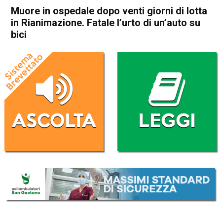
Muore in ospedale dopo venti giorni di lotta
in Rianimazione. Fatale l’urto di un’auto su
bici
Home
Bassano del Grappa
Marostica
Cronaca
In Evidenza
Bassano del Grappa
Marostica
Muore in ospedale dopo venti
giorni di lotta in
Rianimazione. Fatale l’urto di
un’auto su bici
Da
Omar Dal Maso
25 Luglio 2025
(aggiornato il
26 Luglio 2025 10:06
)