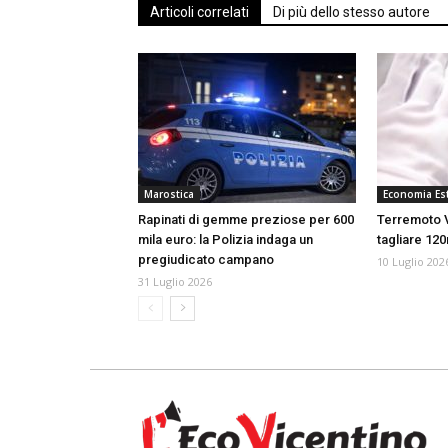
Articoli correlati
Di più dello stesso autore
Marostica
Economia Est
Rapinati di gemme preziose per 600
Terremoto V
mila euro: la Polizia indaga un
tagliare 120
pregiudicato campano
10 Luglio 202
31 Luglio 2026