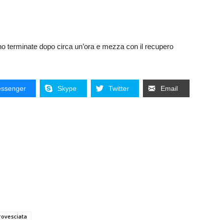
ono terminate dopo circa un’ora e mezza con il recupero
ssenger
Skype
Twitter
Email
rovesciata