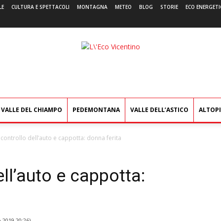
LE
CULTURA E SPETTACOLI
MONTAGNA
METEO
BLOG
STORIE
ECO ENERGETI
L'Eco
Vicentino
VALLE DEL CHIAMPO
PEDEMONTANA
VALLE DELL’ASTICO
ALTOP
 controllo dell’auto e cappotta: donna ferita
ell’auto e cappotta:
 2019 20:26
)