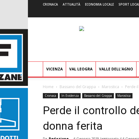
CRONACA
ATTUALITÀ
ECONOMIA LOCALE
SPORT LOCA
VICENZA
VAL LEOGRA
VALLE DELL’AGNO
Home
Bassano del Grappa
Marostica
Perde il
Cronaca
In Evidenza
Bassano del Grappa
Marostica
Perde il controllo d
donna ferita
Da
Redazione
-
6 Gennaio 2019
(aggiornato il
6 Gennaio