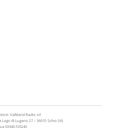
itore: Valliland Radio srl
a Lago di Lugano 27 – 36015 Schio (VI)
Iva 03945720245