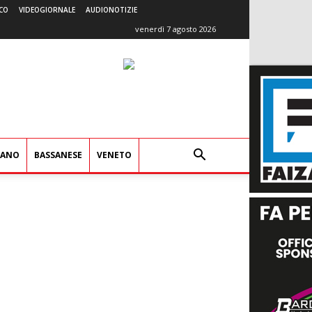
CO
VIDEOGIORNALE
AUDIONOTIZIE
venerdì 7 agosto 2026
IANO
BASSANESE
VENETO