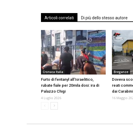
Articoli correlati
Di più dello stesso autore
Cronaca Italia
Breganze
Furto di fentanyl all’Israelitico,
Doveva scon
rubate fiale per 20mila dosi: ira di
reati commes
Palazzo Chigi
dai Carabini
4 Luglio 2026
16 Maggio 20