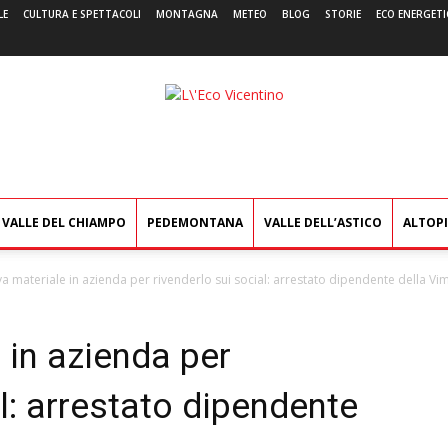
LE
CULTURA E SPETTACOLI
MONTAGNA
METEO
BLOG
STORIE
ECO ENERGETI
L'Eco
Vicentino
VALLE DEL CHIAMPO
PEDEMONTANA
VALLE DELL’ASTICO
ALTOP
va materiale in azienda per rivenderlo sui social: arrestato dipendente della Vi
 in azienda per
al: arrestato dipendente