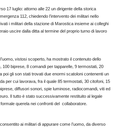
o 17 luglio: attorno alle 22 un dirigente della storica
ergenza 112, chiedendo l’intervento dei militari nello
vati i militari della stazione di Marostica insieme ai colleghi
io uscire dalla ditta al termine del proprio turno di lavoro
i, l’uomo, vistosi scoperto, ha mostrato il contenuto dello
he, 100 biprese, 8 comandi per tapparelle, 9 termostati, 20
sa poi gli son stati trovati due enormi scatoloni contenenti un
per cui lavorava, fra il quale 85 termostati, 30 citofoni, 15
 biprese, diffusori sonori, spie luminose, radiocomandi, viti ed
euro. Il tutto è stato successivamente restituito al legale
formale querela nei confronti del collaboratore.
o consentito ai militari di appurare come l’uomo, da diverso