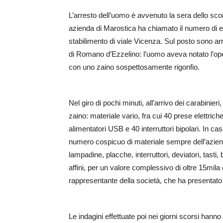
L’arresto dell’uomo è avvenuto la sera dello scors
azienda di Marostica ha chiamato il numero di em
stabilimento di viale Vicenza. Sul posto sono arri
di Romano d’Ezzelino: l’uomo aveva notato l’opera
con uno zaino sospettosamente rigonfio.
Nel giro di pochi minuti, all’arrivo dei carabinier
zaino: materiale vario, fra cui 40 prese elettric
alimentatori USB e 40 interruttori bipolari. In ca
numero cospicuo di materiale sempre dell’azienda 
lampadine, placche, interruttori, deviatori, tasti,
affini, per un valore complessivo di oltre 15mila 
rappresentante della società, che ha presentato 
Le indagini effettuate poi nei giorni scorsi hann