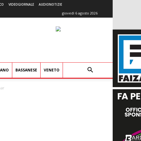
CO
VIDEOGIORNALE
AUDIONOTIZIE
giovedì 6 agosto 2026
IANO
BASSANESE
VENETO
mar