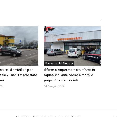
Bassano del Grappa
tare i domiciliari per
Il furto al supermercato sfocia in
si 20 anni fa: arrestato
rapina: vigilante preso a morsi e
eri
pugni. Due denunciati
26
14 Maggio 2026