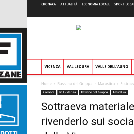
CRONACA
ATTUALITÀ
ECONOMIA LOCALE
SPORT LOCA
VICENZA
VAL LEOGRA
VALLE DELL’AGNO
Home
Bassano del Grappa
Marostica
Sottrae
Cronaca
In Evidenza
Bassano del Grappa
Marostica
Sottraeva materiale
rivenderlo sui soci