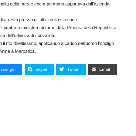
endita della merce che man mano asportava dall’azienda
di arresto presso gli uffici della stazione
el pubblico ministero di turno della Procura della Repubblica
a dell’udienza di convalida.
to il rito direttissimo, applicando a carico dell’uomo l’obbligo
l’Arma a Marostica.
ssenger
Skype
Twitter
Email