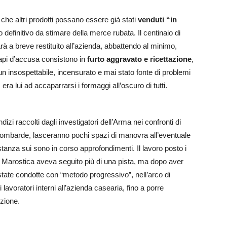
che altri prodotti possano essere già stati
venduti
“in
 definitivo da stimare della merce rubata. Il centinaio di
arà a breve restituito all’azienda, abbattendo al minimo,
 capi d’accusa consistono in
furto aggravato e ricettazione
,
un insospettabile, incensurato e mai stato fonte di problemi
era lui ad accaparrarsi i formaggi all’oscuro di tutti.
dizi raccolti dagli investigatori dell’Arma nei confronti di
ni lombarde, lasceranno pochi spazi di manovra all’eventuale
stanza sui sono in corso approfondimenti. Il lavoro posto i
 di Marostica aveva seguito più di una pista, ma dopo aver
 state condotte con “metodo progressivo”, nell’arco di
lavoratori interni all’azienda casearia, fino a porre
uzione.