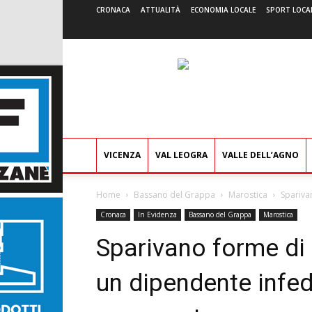
CRONACA
ATTUALITÀ
ECONOMIA LOCALE
SPORT LOCA
VICENZA
VAL LEOGRA
VALLE DELL’AGNO
Home
Bassano del Grappa
Marostica
Sparivan
Cronaca
In Evidenza
Bassano del Grappa
Marostica
Sparivano forme di 
un dipendente infed