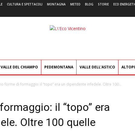
LE
CULTURA E SPETTACOLI
MONTAGNA
METEO
BLOG
STORIE
ECO ENERGETI
L'Eco
Vicentino
VALLE DEL CHIAMPO
PEDEMONTANA
VALLE DELL’ASTICO
ALTOP
o forme di formaggio: il “topo” era un dipendente infedele. Oltre 100...
formaggio: il “topo” era
ele. Oltre 100 quelle