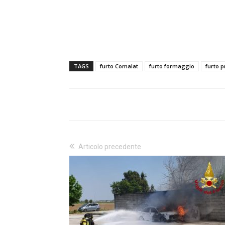
TAGS
furto Comalat
furto formaggio
furto p
Articolo precedente