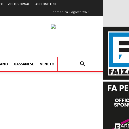
CO
VIDEOGIORNALE
AUDIONOTIZIE
domenica 9 agosto 2026
IANO
BASSANESE
VENETO