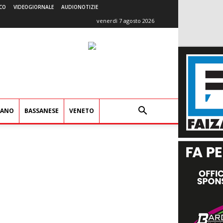
CO
VIDEOGIORNALE
AUDIONOTIZIE
venerdì 7 agosto 2026
IANO
BASSANESE
VENETO