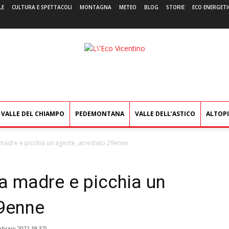
LE
CULTURA E SPETTACOLI
MONTAGNA
METEO
BLOG
STORIE
ECO ENERGETI
L'Eco
Vicentino
VALLE DEL CHIAMPO
PEDEMONTANA
VALLE DELL’ASTICO
ALTOP
 madre e picchia un agente, arrestato 29enne
a madre e picchia un
29enne
bbraio 2022 19:37
)