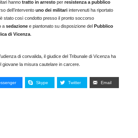
itari hanno
tratto in arresto
per
resistenza a pubblico
rso dell’intervento
uno dei militari
intervenuti ha riportato
 è stato così condotto presso il pronto soccorso
o a
sedazione
e piantonato su disposizione del
Pubblico
ica di Vicenza
.
l’udienza di convalida, il giudice del Tribunale di Vicenza ha
el giovane la misura cautelare in carcere.
ssenger
Skype
Twitter
Email