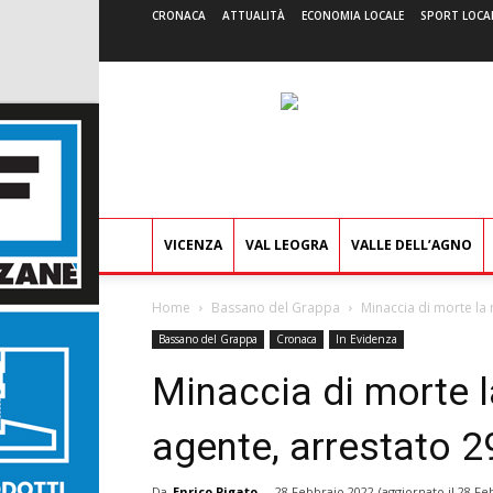
CRONACA
ATTUALITÀ
ECONOMIA LOCALE
SPORT LOCA
VICENZA
VAL LEOGRA
VALLE DELL’AGNO
Home
Bassano del Grappa
Minaccia di morte la
Bassano del Grappa
Cronaca
In Evidenza
Minaccia di morte l
agente, arrestato 
Da
Enrico Pigato
-
28 Febbraio 2022
(aggiornato il
28 Fe