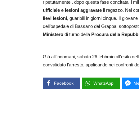
ripetutamente , dopo questa fase concitata i mil
ufficiale
e
lesioni aggravate
il ragazzo. Nel co
lievi lesioni
, guaribili in giorni cinque.
Il giovane
dell’ospedale di Bassano del Grappa, sottopost
Ministero
di turno della
Procura della Repubbl
Già all’indomani, sabato 26 febbraio all’esito del
convalidato l’arresto, applicando nei confronti d
Facebook
WhatsApp
Me