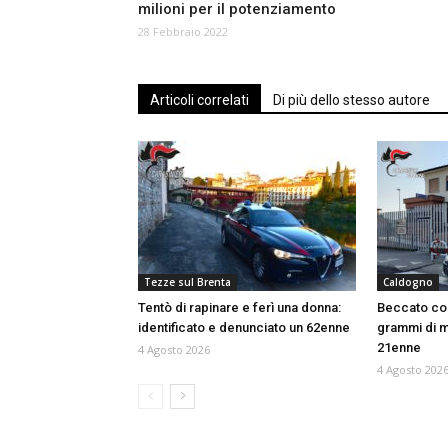
milioni per il potenziamento
28 Febbraio 2022
Articoli correlati
Di più dello stesso autore
Tezze sul Brenta
Caldogno
Tentò di rapinare e ferì una donna:
Beccato con
identificato e denunciato un 62enne
grammi di m
21enne
4 Agosto 2026
4 Agosto 202