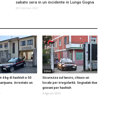
sabato sera in un incidente in Lungo Gogna
28 Febbraio 2022
Schio
 4 kg di hashish e 50
Sicurezza sul lavoro, chiuso un
arijuana. Arrestato un
locale per irregolarità. Segnalati due
giovani per hashish
6
4 Agosto 2026