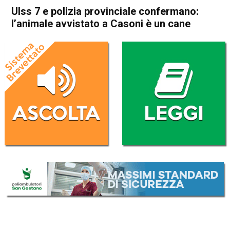
Ulss 7 e polizia provinciale confermano:
l’animale avvistato a Casoni è un cane
Home
Bassano del Grappa
Mussolente
Cronaca
In Evidenza
Bassano del Grappa
Mussolente
Ulss 7 e polizia provinciale
confermano: l’animale
avvistato a Casoni è un cane
Da
Redazione
18 Dicembre 2024
(aggiornato il
19 Dicembre 2024 7:47
)
ASCOLTA L'AUDIO