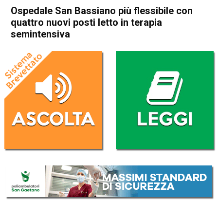
Ospedale San Bassiano più flessibile con
quattro nuovi posti letto in terapia
semintensiva
Home
Bassano del Grappa
Attualità
Bassano del Grappa
In Evidenza
Ospedale San Bassiano più
flessibile con quattro nuovi
posti letto in terapia
semintensiva
Da
Redazione
18 Dicembre 2024
(aggiornato il
19 Dicembre 2024 7:49
)