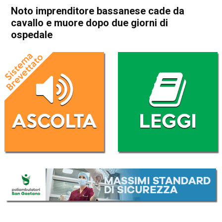
Noto imprenditore bassanese cade da
cavallo e muore dopo due giorni di
ospedale
Home
Bassano del Grappa
Bassano del Grappa
Cronaca
In Evidenza
Noto imprenditore bassanese
cade da cavallo e muore
dopo due giorni di ospedale
Da
Redazione
4 Gennaio 2022
(aggiornato il
4 Gennaio 2022 16:20
)
ASCOLTA L'AUDIO