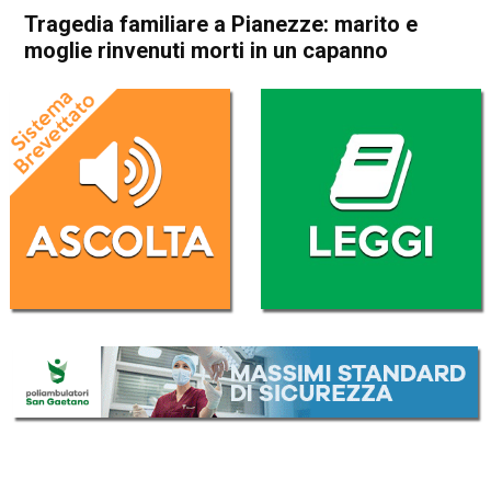
Tragedia familiare a Pianezze: marito e
moglie rinvenuti morti in un capanno
Home
Bassano del Grappa
Pianezze
Cronaca
In Evidenza
Bassano del Grappa
Pianezze
Tragedia familiare a
Pianezze: marito e moglie
rinvenuti morti in un capanno
Da
Omar Dal Maso
7 Settembre 2018
(aggiornato il
7 Settembre 2018 14:26
)
ASCOLTA L'AUDIO