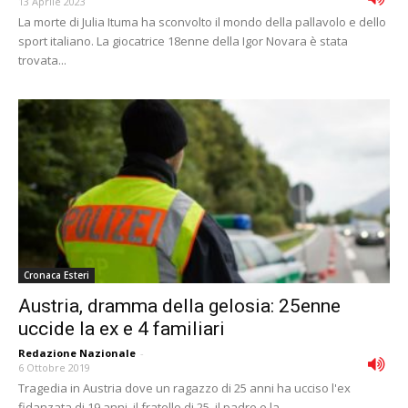
13 Aprile 2023
La morte di Julia Ituma ha sconvolto il mondo della pallavolo e dello
sport italiano. La giocatrice 18enne della Igor Novara è stata
trovata...
Cronaca Esteri
Austria, dramma della gelosia: 25enne
uccide la ex e 4 familiari
Redazione Nazionale
-
6 Ottobre 2019
Tragedia in Austria dove un ragazzo di 25 anni ha ucciso l'ex
fidanzata di 19 anni, il fratello di 25, il padre e la...