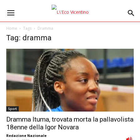
Home
Tags
Dramma
Tag: dramma
Sport
Dramma Ituma, trovata morta la pallavolista
18enne della Igor Novara
Redazione Nazionale
-