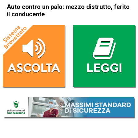
Auto contro un palo: mezzo distrutto, ferito
il conducente
Home
Bassano del Grappa
Romano d'Ezzelino
Cronaca
In Evidenza
Bassano del Grappa
Romano d'Ezzelino
Auto contro un palo: mezzo
distrutto, ferito il conducente
Da
Redazione
12 Novembre 2023
(aggiornato il
12 Novembre 2023 13:37
)
ASCOLTA L'AUDIO
Lettore
00:00
00:00