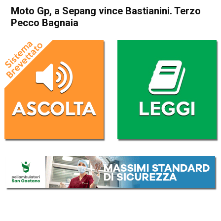
Moto Gp, a Sepang vince Bastianini. Terzo
Pecco Bagnaia
Home
Sport
Sport
Moto Gp, a Sepang vince
Bastianini. Terzo Pecco
Bagnaia
Da
Redazione Nazionale
12 Novembre 2023
(aggiornato il
12 Novembre 2023 16:14
)
ASCOLTA L'AUDIO