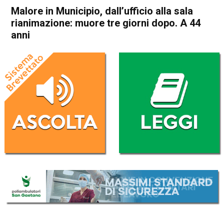
Malore in Municipio, dall’ufficio alla sala
rianimazione: muore tre giorni dopo. A 44
anni
Home
Bassano del Grappa
Romano d'Ezzelino
Cronaca
In Evidenza
Bassano del Grappa
Romano d'Ezzelino
Malore in Municipio,
dall’ufficio alla sala
rianimazione: muore tre
giorni dopo. A 44 anni
Da
Omar Dal Maso
25 Febbraio 2021
(aggiornato il
25 Febbraio 2021 19:22
)