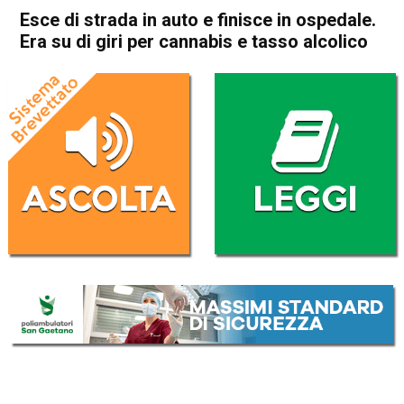
Esce di strada in auto e finisce in ospedale.
Era su di giri per cannabis e tasso alcolico
Home
Bassano del Grappa
Rosà
Cronaca
In Evidenza
Bassano del Grappa
Rosà
Esce di strada in auto e
finisce in ospedale. Era su di
giri per cannabis e tasso
alcolico
Da
Omar Dal Maso
24 Ottobre 2020
(aggiornato il
24 Ottobre 2020 14:17
)