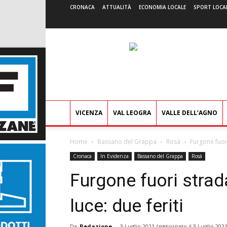
CRONACA
ATTUALITÀ
ECONOMIA LOCALE
SPORT LOCA
VICENZA
VAL LEOGRA
VALLE DELL’AGNO
Home
Bassano del Grappa
Rosà
Furgone fuori
Cronaca
In Evidenza
Bassano del Grappa
Rosà
Furgone fuori strad
luce: due feriti
Da
Redazione
-
3 Luglio 2021
(aggiornato il
3 Luglio 202