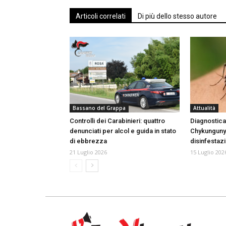
Articoli correlati
Di più dello stesso autore
Bassano del Grappa
Attualità
Controlli dei Carabinieri: quattro
Diagnostica
denunciati per alcol e guida in stato
Chykungunya 
di ebbrezza
disinfestaz
21 Luglio 2026
15 Luglio 202