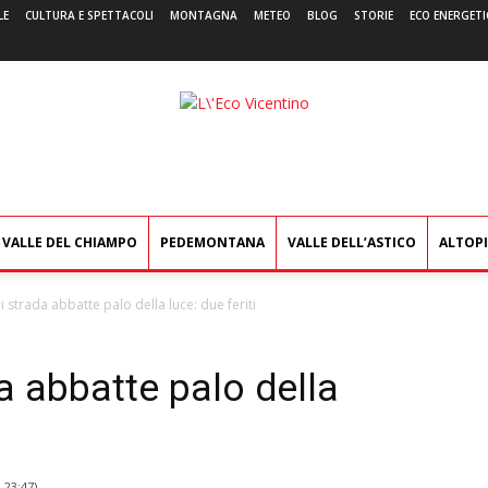
LE
CULTURA E SPETTACOLI
MONTAGNA
METEO
BLOG
STORIE
ECO ENERGETI
L'Eco
Vicentino
VALLE DEL CHIAMPO
PEDEMONTANA
VALLE DELL’ASTICO
ALTOP
 strada abbatte palo della luce: due feriti
a abbatte palo della
1 23:47
)