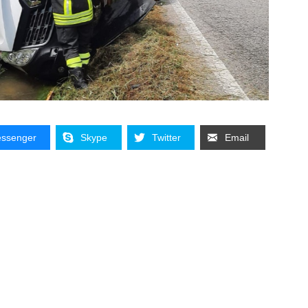
ssenger
Skype
Twitter
Email