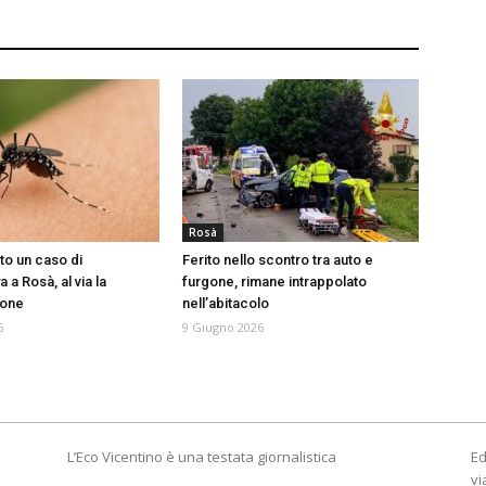
Rosà
to un caso di
Ferito nello scontro tra auto e
a Rosà, al via la
furgone, rimane intrappolato
ione
nell’abitacolo
6
9 Giugno 2026
L’Eco Vicentino è una testata giornalistica
Ed
vi