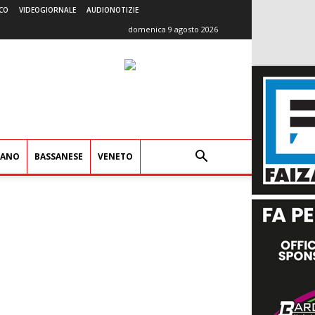
CO
VIDEOGIORNALE
AUDIONOTIZIE
domenica 9 agosto 2026
IANO
BASSANESE
VENETO