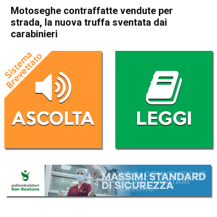
Motoseghe contraffatte vendute per
strada, la nuova truffa sventata dai
carabinieri
Home
Bassano del Grappa
Rosà
Cronaca
In Evidenza
Bassano del Grappa
Rosà
Motoseghe contraffatte
vendute per strada, la nuova
truffa sventata dai carabinieri
Da
Redazione
25 Agosto 2018
(aggiornato il
25 Agosto 2018 19:13
)
ASCOLTA L'AUDIO