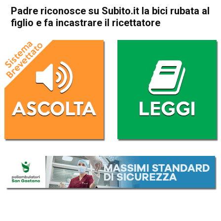
Padre riconosce su Subito.it la bici rubata al
figlio e fa incastrare il ricettatore
Home
Bassano del Grappa
Rosà
Cronaca
In Evidenza
Bassano del Grappa
Rosà
Padre riconosce su Subito.it
la bici rubata al figlio e fa
incastrare il ricettatore
Da
Redazione
12 Novembre 2022
(aggiornato il
12 Novembre 2022 19:34
)
ASCOLTA L'AUDIO