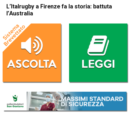
L’Italrugby a Firenze fa la storia: battuta
l’Australia
Home
Sport
Sport
L’Italrugby a Firenze fa la
storia: battuta l’Australia
Da
Redazione Nazionale
12 Novembre 2022
(aggiornato il
12 Novembre 2022 18:50
)
ASCOLTA L'AUDIO
Lettore
00:00
00:00