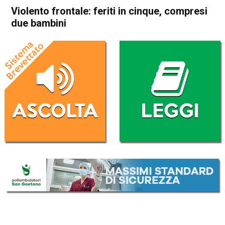
Violento frontale: feriti in cinque, compresi
due bambini
Home
Bassano del Grappa
Rosà
Cronaca
In Evidenza
Bassano del Grappa
Rosà
Violento frontale: feriti in
cinque, compresi due bambini
Da
Redazione
15 Marzo 2026
(aggiornato il
15 Marzo 2026 12:39
)
ASCOLTA L'AUDIO
Lettore
00:00
00:00