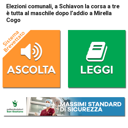
Elezioni comunali, a Schiavon la corsa a tre
è tutta al maschile dopo l’addio a Mirella
Cogo
Home
Bassano del Grappa
Schiavon
Attualità
In Evidenza
Bassano del Grappa
Schiavon
Elezioni comunali, a Schiavon
la corsa a tre è tutta al
maschile dopo l’addio a
Mirella Cogo
Da
Omar Dal Maso
6 Giugno 2022
(aggiornato il
6 Giugno 2022 19:19
)