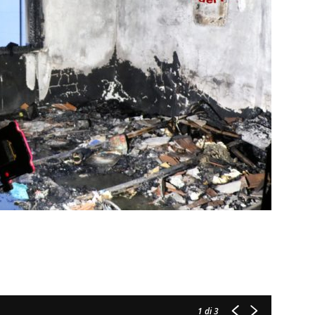
1
di 3