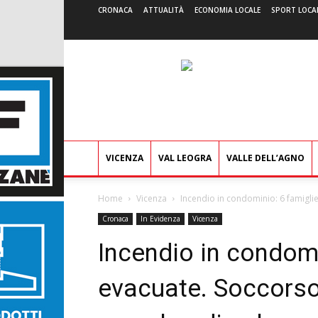
CRONACA
ATTUALITÀ
ECONOMIA LOCALE
SPORT LOCA
VICENZA
VAL LEOGRA
VALLE DELL’AGNO
Home
Vicenza
Incendio in condominio: 6 famigli
Cronaca
In Evidenza
Vicenza
Incendio in condomi
evacuate. Soccorso