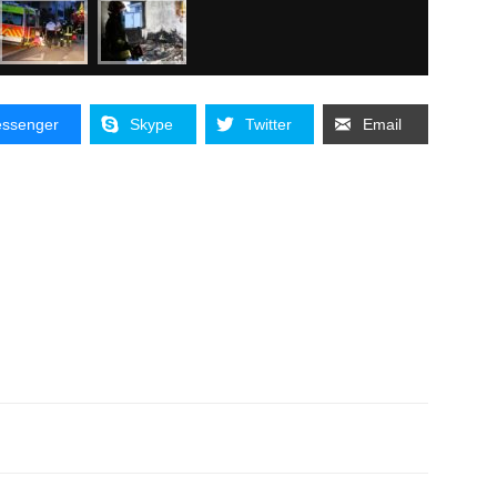
ssenger
Skype
Twitter
Email