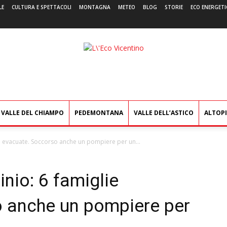
LE
CULTURA E SPETTACOLI
MONTAGNA
METEO
BLOG
STORIE
ECO ENERGETI
L'Eco
Vicentino
VALLE DEL CHIAMPO
PEDEMONTANA
VALLE DELL’ASTICO
ALTOP
e evacuate. Soccorso anche un pompiere per un...
nio: 6 famiglie
 anche un pompiere per