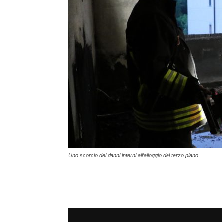
Uno scorcio dei danni interni all’alloggio del terzo piano