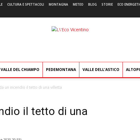
LE
CULTURA E SPETTACOLI
MONTAGNA
METEO
BLOG
STORIE
ECO ENERGETI
L'Eco
Vicentino
VALLE DEL CHIAMPO
PEDEMONTANA
VALLE DELL’ASTICO
ALTOP
a un incendio il tetto di una villetta
dio il tetto di una
e 2020 20:53
)