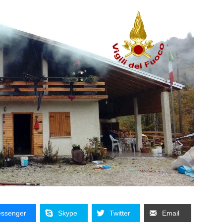
ssenger
Skype
Twitter
Email