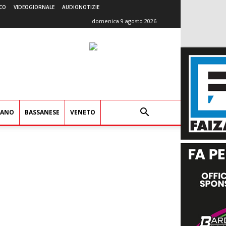
CO
VIDEOGIORNALE
AUDIONOTIZIE
domenica 9 agosto 2026
IANO
BASSANESE
VENETO