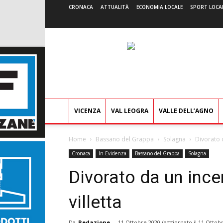
CRONACA
ATTUALITÀ
ECONOMIA LOCALE
SPORT LOCA
VICENZA
VAL LEOGRA
VALLE DELL’AGNO
Home
Bassano del Grappa
Solagna
Divorato d
Cronaca
In Evidenza
Bassano del Grappa
Solagna
Divorato da un incen
villetta
Da
Redazione
-
11 Ottobre 2020
(aggiornato il
11 Ottobr