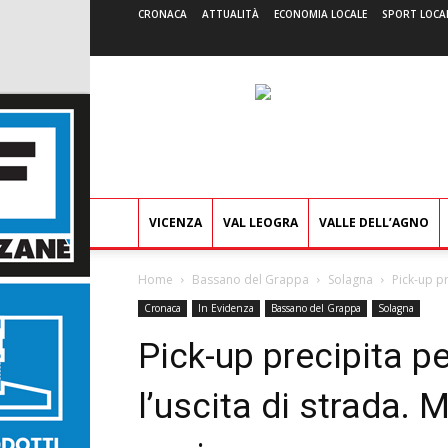
CRONACA
ATTUALITÀ
ECONOMIA LOCALE
SPORT LOCA
VICENZA
VAL LEOGRA
VALLE DELL’AGNO
Home
Bassano del Grappa
Solagna
Pick-up pr
Cronaca
In Evidenza
Bassano del Grappa
Solagna
Pick-up precipita p
l’uscita di strada. 