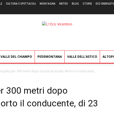
LE
CULTURA E SPETTACOLI
MONTAGNA
METEO
BLOG
STORIE
ECO ENERGETI
L'Eco
Vicentino
VALLE DEL CHIAMPO
PEDEMONTANA
VALLE DELL’ASTICO
ALTOP
ecipita per 300 metri dopo l’uscita di strada. Morto il conducente,...
er 300 metri dopo
Morto il conducente, di 23