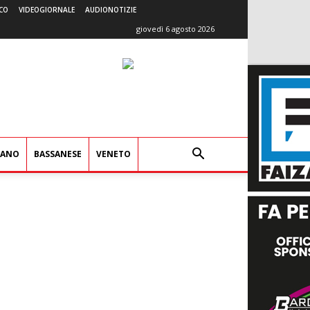
CO
VIDEOGIORNALE
AUDIONOTIZIE
giovedì 6 agosto 2026
IANO
BASSANESE
VENETO