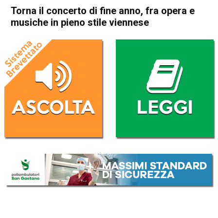
Torna il concerto di fine anno, fra opera e
musiche in pieno stile viennese
Home
Bassano del Grappa
Bassano del Grappa
Cultura e spettacoli
In Evidenza
Torna il concerto di fine anno,
fra opera e musiche in pieno
stile viennese
Da
Redazione
27 Dicembre 2016
(aggiornato il
27 Dicembre 2016 20:23
)
ASCOLTA L'AUDIO