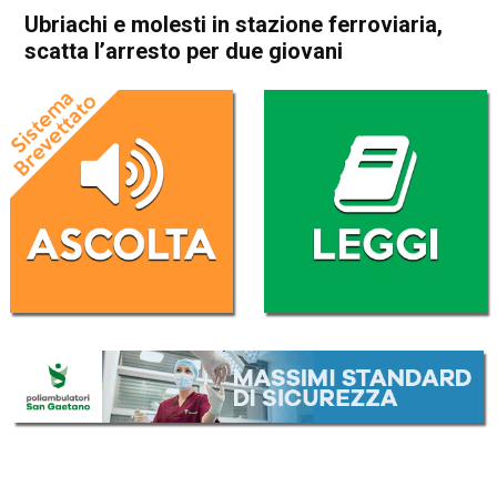
Ubriachi e molesti in stazione ferroviaria,
scatta l’arresto per due giovani
Home
Bassano del Grappa
Bassano del Grappa
Cronaca
In Evidenza
Ubriachi e molesti in stazione
ferroviaria, scatta l’arresto
per due giovani
Da
Enrico Pigato
1 Aprile 2022
(aggiornato il
2 Aprile 2022 19:22
)
ASCOLTA L'AUDIO