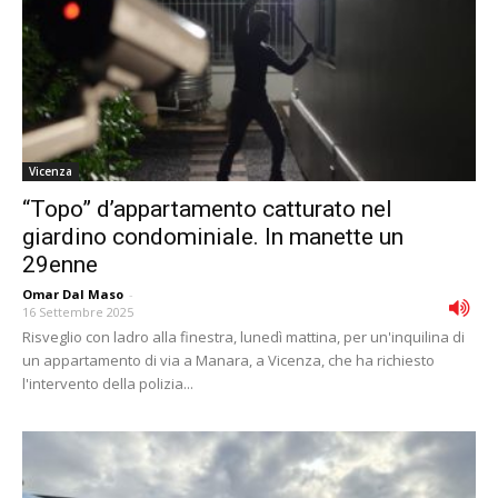
Vicenza
“Topo” d’appartamento catturato nel
giardino condominiale. In manette un
29enne
Omar Dal Maso
-
16 Settembre 2025
Risveglio con ladro alla finestra, lunedì mattina, per un'inquilina di
un appartamento di via a Manara, a Vicenza, che ha richiesto
l'intervento della polizia...