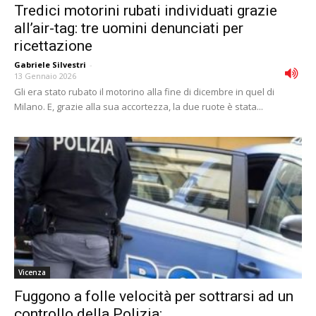
Tredici motorini rubati individuati grazie
all’air-tag: tre uomini denunciati per
ricettazione
Gabriele Silvestri
-
13 Gennaio 2026
Gli era stato rubato il motorino alla fine di dicembre in quel di
Milano. E, grazie alla sua accortezza, la due ruote è stata...
Vicenza
Fuggono a folle velocità per sottrarsi ad un
controllo della Polizia:...