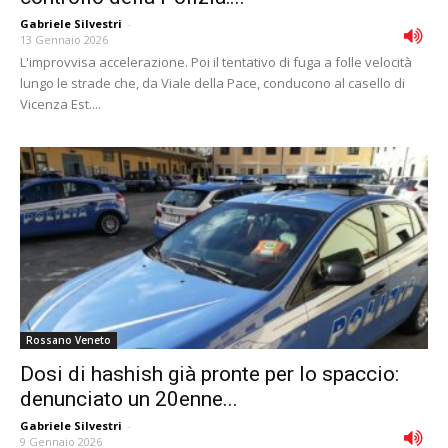
Gabriele Silvestri
-
13 Gennaio 2026
L'improvvisa accelerazione. Poi il tentativo di fuga a folle velocità
lungo le strade che, da Viale della Pace, conducono al casello di
Vicenza Est....
Rossano Veneto
Dosi di hashish già pronte per lo spaccio:
denunciato un 20enne...
Gabriele Silvestri
-
9 Gennaio 2026