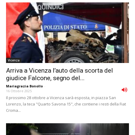
Vicenza
Arriva a Vicenza l’auto della scorta del
giudice Falcone, segno del...
Mariagrazia Bonollo
-
16 Ottobre 2025
Il prossimo 28 ottobre a Vicenza sarà esposta, in piazza San
Lorenzo, la teca "Quarto Savona 15", che contiene i resti della Fiat
Croma...