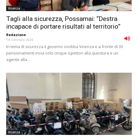
Vicenza
Tagli alla sicurezza, Possamai: “Destra
incapace di portare risultati al territorio”
Redazione
-
14 Gennaio 2026
In tema di sicurezza il governo snobba Vicenza e a fronte di 30
pensionamenti invia solo cinque ispettori alla questura e un
agente alla...
Vicenza