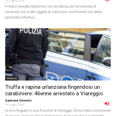
25 Luglio 2026
Prima il contatto telefonico con la vittima; poi la richiesta di
visionare oro e altri oggetti di valore per confrontarli con della
presunta refurtiva...
Vicenza
Truffa e rapina un’anziana fingendosi un
carabiniere: 46enne arrestato a Viareggio
Gabriele Silvestri
-
16 Luglio 2026
Si era rifugiato in una frazione di Viareggio, forse nella convinzione
di essere al sicuro. Ma la lontananza dal luogo del suo misfatto