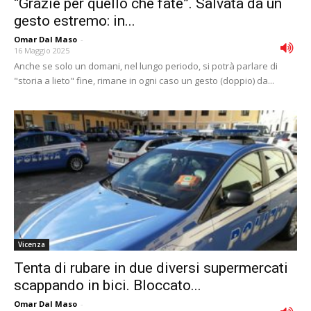
“Grazie per quello che fate”. Salvata da un
gesto estremo: in...
Omar Dal Maso
-
16 Maggio 2025
Anche se solo un domani, nel lungo periodo, si potrà parlare di
"storia a lieto" fine, rimane in ogni caso un gesto (doppio) da...
Vicenza
Tenta di rubare in due diversi supermercati
scappando in bici. Bloccato...
Omar Dal Maso
-