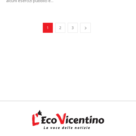
alcuni esercizi pubblici e...
1
2
3