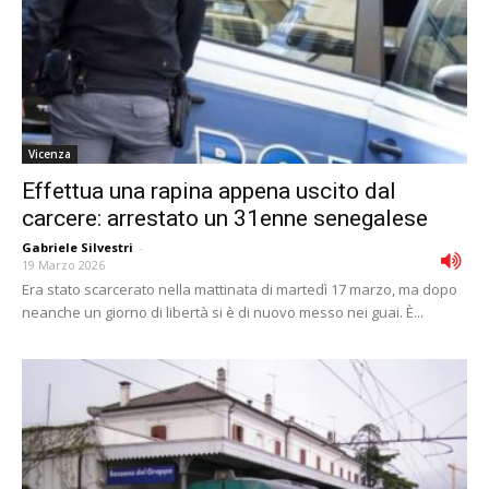
Vicenza
Effettua una rapina appena uscito dal
carcere: arrestato un 31enne senegalese
Gabriele Silvestri
-
19 Marzo 2026
Era stato scarcerato nella mattinata di martedì 17 marzo, ma dopo
neanche un giorno di libertà si è di nuovo messo nei guai. È...