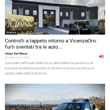
Vicenza
Controlli a tappeto intorno a VicenzaOro:
furti sventati tra le auto....
Omar Dal Maso
-
10 Settembre 2025
Il presidio rafforzato delle forze dell'ordine ha permesso di
tracciare un bilancio positivo in termini di sicurezza messa in
campo nella città di Vicenza...