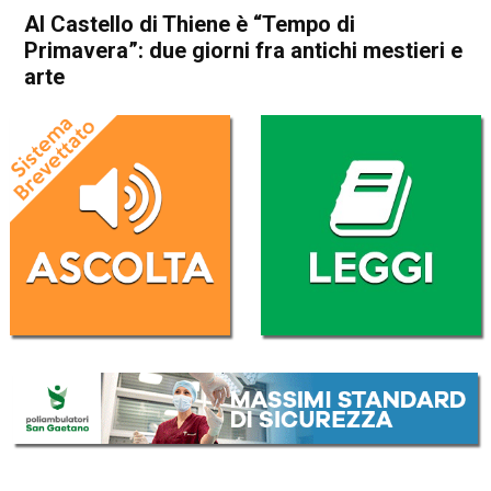
Al Castello di Thiene è “Tempo di
Primavera”: due giorni fra antichi mestieri e
arte
Home
Thiene
Attualità
Eco dei Comuni
In Evidenza
Publiredazionale
Thiene
Al Castello di Thiene è
“Tempo di Primavera”: due
giorni fra antichi mestieri e
arte
Da
Redazione
1 Aprile 2022
(aggiornato il
11 Ottobre 2022 19:05
)