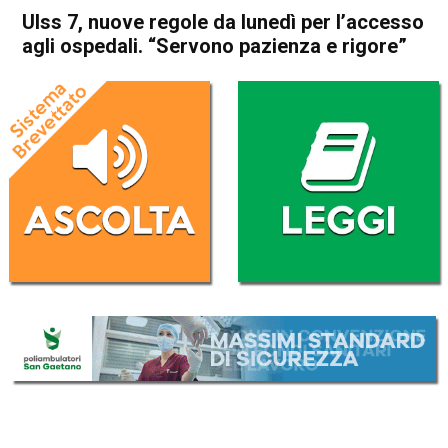
Ulss 7, nuove regole da lunedì per l’accesso
agli ospedali. “Servono pazienza e rigore”
Home
Bassano del Grappa
Attualità
Bassano del Grappa
In Evidenza
Schio
Santorso
Ulss 7, nuove regole da lunedì
per l’accesso agli ospedali.
“Servono pazienza e rigore”
Da
Omar Dal Maso
30 Aprile 2020
(aggiornato il
30 Aprile 2020 19:27
)
ASCOLTA L'AUDIO