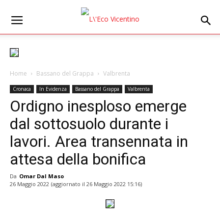
Home
Bassano del Grappa
Valbrenta
Cronaca
In Evidenza
Bassano del Grappa
Valbrenta
Ordigno inesploso emerge
dal sottosuolo durante i
lavori. Area transennata in
attesa della bonifica
Da
Omar Dal Maso
26 Maggio 2022
(aggiornato il
26 Maggio 2022 15:16
)