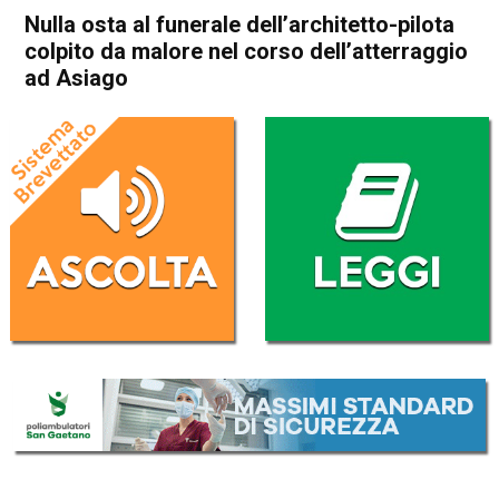
Nulla osta al funerale dell’architetto-pilota
colpito da malore nel corso dell’atterraggio
ad Asiago
Home
Asiago
Asiago
Cronaca
In Evidenza
Nulla osta al funerale
dell’architetto-pilota colpito
da malore nel corso
dell’atterraggio ad Asiago
Da
Omar Dal Maso
26 Maggio 2022
(aggiornato il
26 Maggio 2022 15:20
)