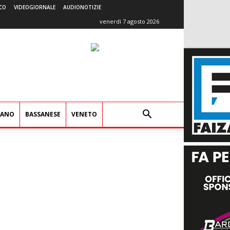
CO
VIDEOGIORNALE
AUDIONOTIZIE
venerdì 7 agosto 2026
IANO
BASSANESE
VENETO