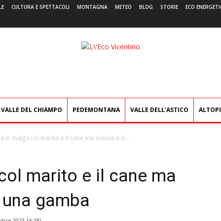
LE
CULTURA E SPETTACOLI
MONTAGNA
METEO
BLOG
STORIE
ECO ENERGETI
L'Eco
Vicentino
VALLE DEL CHIAMPO
PEDEMONTANA
VALLE DELL’ASTICO
ALTOP
in malga col marito e il cane ma scivola e si...
ol marito e il cane ma
ra una gamba
obre 2023 16:18
)