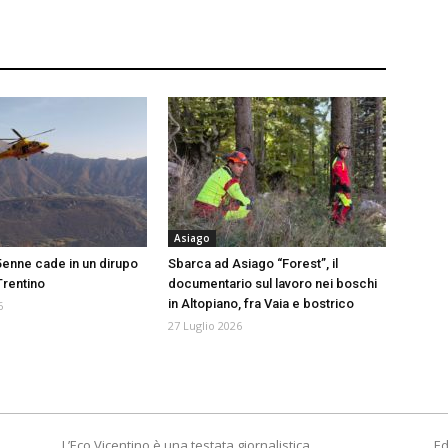
Asiago
5enne cade in un dirupo
Sbarca ad Asiago “Forest”, il
Trentino
documentario sul lavoro nei boschi
in Altopiano, fra Vaia e bostrico
6
27 Luglio 2026
L’Eco Vicentino è una testata giornalistica
Ed