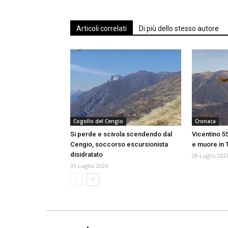
Articoli correlati
Di più dello stesso autore
Cogollo del Cengio
Cronaca
Si perde e scivola scendendo dal
Vicentino 5
Cengio, soccorso escursionista
e muore in 
disidratato
28 Luglio 202
31 Luglio 2026