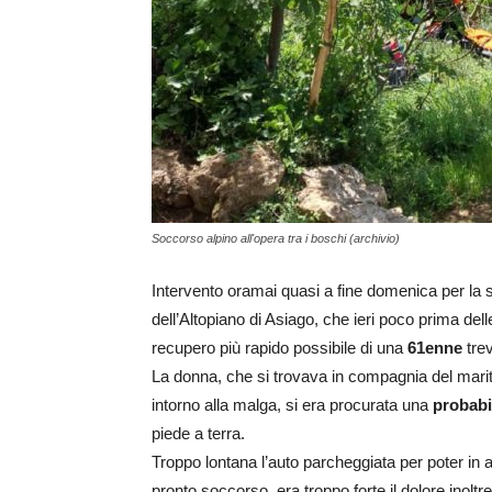
Soccorso alpino all'opera tra i boschi (archivio)
Intervento oramai quasi a fine domenica per la
dell’Altopiano di Asiago, che ieri poco prima del
recupero più rapido possibile di una
61enne
trev
La donna, che si trovava in compagnia del marito
intorno alla malga, si era procurata una
probabi
piede a terra.
Troppo lontana l’auto parcheggiata per poter in a
pronto soccorso, era troppo forte il dolore inoltre