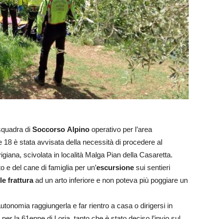
 squadra di
Soccorso
Alpino
operativo per l’area
le 18 è stata avvisata della necessità di procedere al
igiana, scivolata in località Malga Pian della Casaretta.
 e del cane di famiglia per un’
escursione
sui sentieri
le frattura
ad un arto inferiore e non poteva più poggiare un
utonomia raggiungerla e far rientro a casa o dirigersi in
 per la 61enne di Loria, tanto che è stato deciso l’invio sul