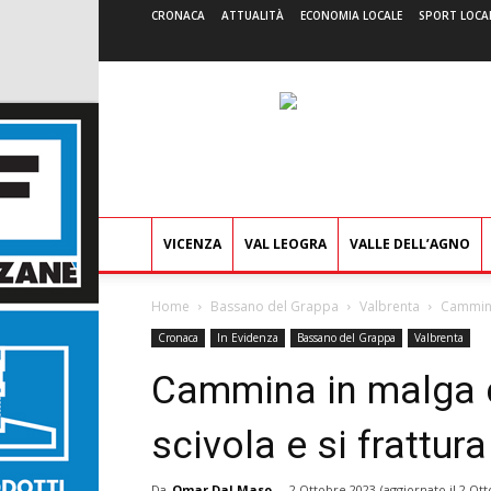
CRONACA
ATTUALITÀ
ECONOMIA LOCALE
SPORT LOCA
VICENZA
VAL LEOGRA
VALLE DELL’AGNO
Home
Bassano del Grappa
Valbrenta
Cammina 
Cronaca
In Evidenza
Bassano del Grappa
Valbrenta
Cammina in malga c
scivola e si frattu
Da
Omar Dal Maso
-
2 Ottobre 2023
(aggiornato il
2 Ott