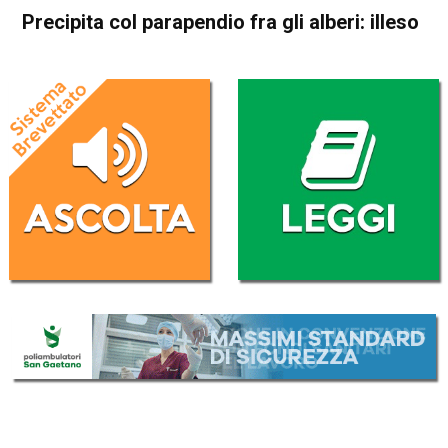
Precipita col parapendio fra gli alberi: illeso
Home
Bassano del Grappa
Valbrenta
Cronaca
In Evidenza
Bassano del Grappa
Valbrenta
Precipita col parapendio fra
gli alberi: illeso
Da
Redazione
5 Marzo 2023
(aggiornato il
5 Marzo 2023 19:05
)
ASCOLTA L'AUDIO
Lettore
00:00
00:00