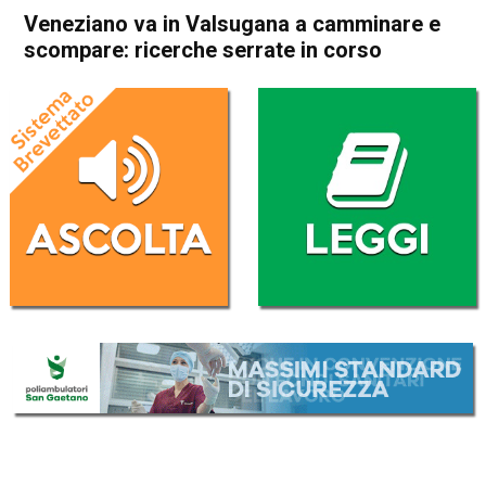
Veneziano va in Valsugana a camminare e
scompare: ricerche serrate in corso
Home
Bassano del Grappa
Valbrenta
Cronaca
In Evidenza
Bassano del Grappa
Valbrenta
Veneziano va in Valsugana a
camminare e scompare:
ricerche serrate in corso
Da
Redazione
4 Dicembre 2019
(aggiornato il
4 Dicembre 2019 20:30
)
ASCOLTA L'AUDIO