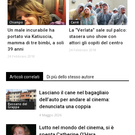
Chiampo
Carrè
Un male incurabile ha
La “Verlata” sale sul palco:
portato via Katiuscia,
stasera uno show con
mamma di tre bimbi, a soli
attori gli ospiti del centro
39 anni
24 Febbraio 2018
24 Febbraio 2018
Articoli correlati
Di più dello stesso autore
Lasciano il cane nel bagagliaio
dell’auto per andare al cinema:
Bassano del
denunciata una coppia
Grappa
4 Maggio 2026
Lutto nel mondo del cinema, si è
spenta Catherine O’Hara