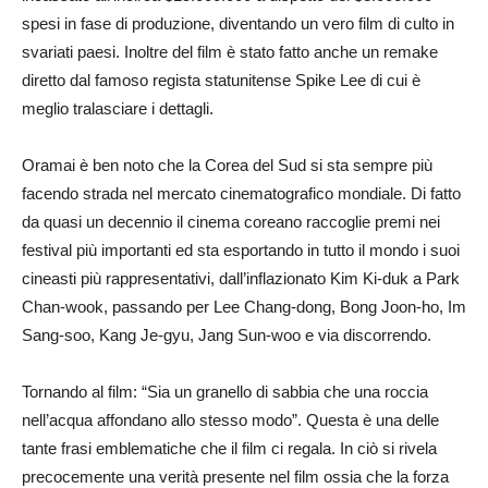
spesi in fase di produzione, diventando un vero film di culto in
svariati paesi. Inoltre del film è stato fatto anche un remake
diretto dal famoso regista statunitense Spike Lee di cui è
meglio tralasciare i dettagli.
Oramai è ben noto che la Corea del Sud si sta sempre più
facendo strada nel mercato cinematografico mondiale. Di fatto
da quasi un decennio il cinema coreano raccoglie premi nei
festival più importanti ed sta esportando in tutto il mondo i suoi
cineasti più rappresentativi, dall’inflazionato Kim Ki-duk a Park
Chan-wook, passando per Lee Chang-dong, Bong Joon-ho, Im
Sang-soo, Kang Je-gyu, Jang Sun-woo e via discorrendo.
Tornando al film: “Sia un granello di sabbia che una roccia
nell’acqua affondano allo stesso modo”. Questa è una delle
tante frasi emblematiche che il film ci regala. In ciò si rivela
precocemente una verità presente nel film ossia che la forza