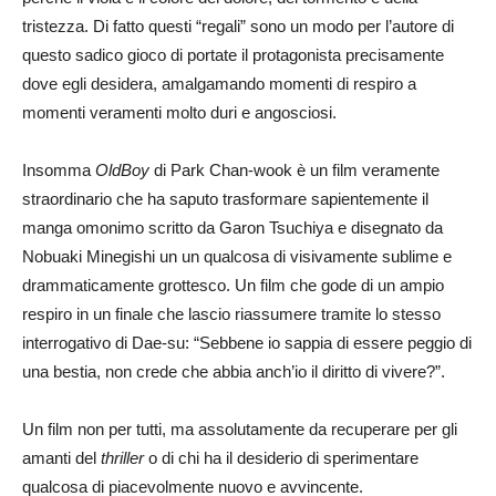
tristezza. Di fatto questi “regali” sono un modo per l’autore di
questo sadico gioco di portate il protagonista precisamente
dove egli desidera, amalgamando momenti di respiro a
momenti veramenti molto duri e angosciosi.
Insomma
OldBoy
di Park Chan-wook è un film veramente
straordinario che ha saputo trasformare sapientemente il
manga omonimo scritto da Garon Tsuchiya e disegnato da
Nobuaki Minegishi un un qualcosa di visivamente sublime e
drammaticamente grottesco. Un film che gode di un ampio
respiro in un finale che lascio riassumere tramite lo stesso
interrogativo di Dae-su: “Sebbene io sappia di essere peggio di
una bestia, non crede che abbia anch’io il diritto di vivere?”.
Un film non per tutti, ma assolutamente da recuperare per gli
amanti del
thriller
o di chi ha il desiderio di sperimentare
qualcosa di piacevolmente nuovo e avvincente.