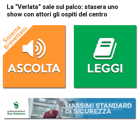
La “Verlata” sale sul palco: stasera uno
show con attori gli ospiti del centro
Home
Thiene
Carrè
Attualità
Thiene
Carrè
In Evidenza
Villaverla
La “Verlata” sale sul palco:
stasera uno show con attori
gli ospiti del centro
Da
Omar Dal Maso
24 Febbraio 2018
(aggiornato il
24 Febbraio 2018 13:51
)
ASCOLTA L'AUDIO