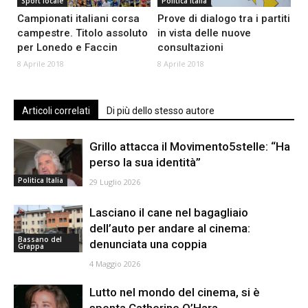
Sport locale
Politica Italia
Campionati italiani corsa
Prove di dialogo tra i partiti
campestre. Titolo assoluto
in vista delle nuove
per Lonedo e Faccin
consultazioni
8 Aprile 2018
8 Aprile 2018
Articoli correlati
Di più dello stesso autore
Grillo attacca il Movimento5stelle: “Ha
perso la sua identità”
Politica Italia
29 Luglio 2026
Lasciano il cane nel bagagliaio
dell’auto per andare al cinema:
Bassano del
denunciata una coppia
Grappa
4 Maggio 2026
Lutto nel mondo del cinema, si è
spenta Catherine O’Hara