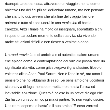
riconquistare se stessa, attraverso un viaggio che ha come
obiettivo uno dei fini più alti dell’animo umano, ma non pensate
che sia tutto qui, ovvero che alla fine del viaggio l’amore
arriverà e tutto si concluderà in una
explosion
di baci e
carezze. Anzi il finale ha molto da insegnare, soprattutto a chi,
in questo particolare momento della sua vita, sta vivendo
molte situazioni difficili e non riesce a venirne a capo.
Un
road movie
fatto di amicizia e di autentico calore umano
che spiega come la contemplazione del suicidio possa dare un
significato alla vita, come già spiegava il grandissimo filosofo
esistenzialista Jean-Paul Sartre. Non è l’atto in sé, ma tanto il
pensiero che noi abbiamo di esso. Se pensiamo che uccidersi
sia una via di fuga, non scommettiamo che sia l’unica ed
inevitabile soluzione. Questo è palese in un breve dialogo che
Zia ha con un suo amico prima di partire: “Io non voglio uscire.
Uscire mi deprime e basta” e il suo amico “E cosa vorresti