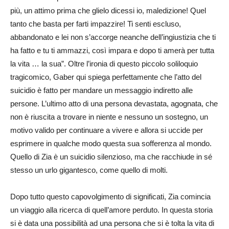
più, un attimo prima che glielo dicessi io, maledizione! Quel
tanto che basta per farti impazzire! Ti senti escluso,
abbandonato e lei non s’accorge neanche dell’ingiustizia che ti
ha fatto e tu ti ammazzi, così impara e dopo ti amerà per tutta
la vita … la sua”. Oltre l’ironia di questo piccolo soliloquio
tragicomico, Gaber qui spiega perfettamente che l’atto del
suicidio è fatto per mandare un messaggio indiretto alle
persone. L’ultimo atto di una persona devastata, agognata, che
non è riuscita a trovare in niente e nessuno un sostegno, un
motivo valido per continuare a vivere e allora si uccide per
esprimere in qualche modo questa sua sofferenza al mondo.
Quello di Zia è un suicidio silenzioso, ma che racchiude in sé
stesso un urlo gigantesco, come quello di molti.
Dopo tutto questo capovolgimento di significati, Zia comincia
un viaggio alla ricerca di quell’amore perduto. In questa storia
si è data una possibilità ad una persona che si è tolta la vita di