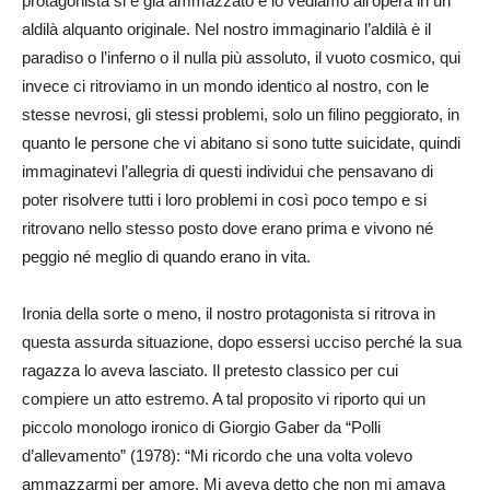
protagonista si è già ammazzato e lo vediamo all’opera in un
aldilà alquanto originale. Nel nostro immaginario l’aldilà è il
paradiso o l’inferno o il nulla più assoluto, il vuoto cosmico, qui
invece ci ritroviamo in un mondo identico al nostro, con le
stesse nevrosi, gli stessi problemi, solo un filino peggiorato, in
quanto le persone che vi abitano si sono tutte suicidate, quindi
immaginatevi l’allegria di questi individui che pensavano di
poter risolvere tutti i loro problemi in così poco tempo e si
ritrovano nello stesso posto dove erano prima e vivono né
peggio né meglio di quando erano in vita.
Ironia della sorte o meno, il nostro protagonista si ritrova in
questa assurda situazione, dopo essersi ucciso perché la sua
ragazza lo aveva lasciato. Il pretesto classico per cui
compiere un atto estremo. A tal proposito vi riporto qui un
piccolo monologo ironico di Giorgio Gaber da “Polli
d’allevamento” (1978): “Mi ricordo che una volta volevo
ammazzarmi per amore. Mi aveva detto che non mi amava