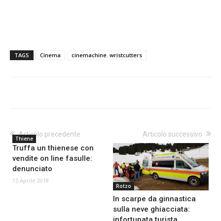
TAGS
Cinema
cinemachine. wristcutters
Articolo precedente
Articolo successivo
Thiene
Truffa un thienese con
vendite on line fasulle:
denunciato
15 Aprile 2018
Rotzo
In scarpe da ginnastica
sulla neve ghiacciata:
infortunata turista