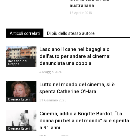
australiana
15 Aprile 2018
Articoli correlati
Di più dello stesso autore
Lasciano il cane nel bagagliaio
dell’auto per andare al cinema:
Bassano del
denunciata una coppia
Grappa
4 Maggio 2026
Lutto nel mondo del cinema, si è
spenta Catherine O’Hara
Cronaca Esteri
31 Gennaio 2026
Cinema, addio a Brigitte Bardot. “La
donna più bella del mondo” si è spenta
a 91 anni
Cronaca Esteri