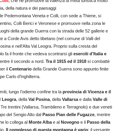
olli
, che ne promuove la valenza di meta turistica molto
ria, della natura e dei paesaggi
nale Pedemontana Veneta e Colli, con sede a Thiene, si
centino, Colli Berici e Veronese e promuove nella zona le
luoghi della grande Guerra con la strada delle 52 gallerie e
te a Corde Avis detto tibetano (nel comune di Valli del
osina e nell’Alta Val Leogra. Proprio sulla cresta del
 fa il fronte che vedeva scontrarsi gli
eserciti d’Italia e
mentre il secondo a nord.
Tra il 1915 ed il 1918
si combattè
er il
Centenario
della Grande Guerra sono appunto finite
pe Carlo d’Inghilterra.
iti, lungo l’odierno confine tra la
provincia di Vicenza e il
l Leogra
, della
Val Posina
, della
Vallarsa
e dalla
Valle di
Tre trentini (Vallarsa, Trambileno e Terragnolo) e due veneti
ppo del Sengio Alto dal
Passo Pian delle Fugazze
, mentre
e lo collega al
Monte Alba
e al
Novegno
e il
Passo della
gio.
Il complesso di questa montagna è vario
: il versante