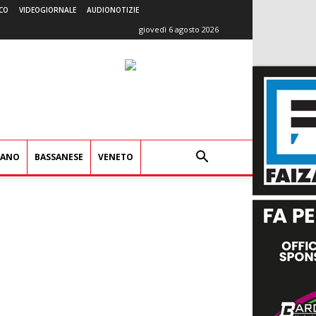
CO
VIDEOGIORNALE
AUDIONOTIZIE
giovedì 6 agosto 2026
IANO
BASSANESE
VENETO