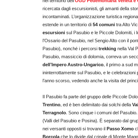
nel territorio dell’
OGD Pedemontana Veneta e C
ricercata dagli escursionisti, gli amanti della sto
incontaminati. L’organizzazione turistica regio
estende in un territorio di
54 comuni
tra Alto Vi
escursioni
sul Pasubio e le Piccole Dolomiti, i 
l’Ossario del Pasubio, nel Sengio Alto con il pon
Pasubio), nonché i percorsi
trekking
nella Val P
Pasubio, massiccio di dolomia, correva un secolo
dell’Impero Austro-Ungarico
, il primo a sud 
ininterrottamente sul Pasubio, e le celebrazioni p
l’anno scorso, vedendo anche la visita del princi
Il Pasubio fa parte del gruppo delle Piccole Dolom
Trentino
, ed è ben delimitato dai solchi della
Va
Terragnolo
. Sono cinque i comuni del Pasubio. 
(Valli del Pasubio e Posina). È separato dal gru
nei versanti opposti si trovano il
Passo Xomo
ch
Borcola
che lo divide dal crinale di Monte Mag