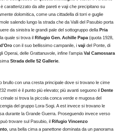
è caratterizzato da alte pareti e vaji che precipitano su
camente dolomitica, come una cittadella di torri e guglie
mole salendo lungo la strada che da Valli del Pasubio porta
ere da sinistra le grandi pale del sottogruppo della
Pria
la quale si trova il
Rifugio Gen. Achille Papa
(quota 1928,
 d’Oro
con il suo bellissimo campanile, i
vaji
del Ponte, di
gli Operai, delle Grattanuvole, infine l’ampia
Val Camossara
ssima
Strada delle 52 Gallerie
.
no brullo con una cresta principale dove si trovano le cime
32 metri è il punto più elevato; più avanti seguono il
Dente
o crinale si trova la piccola conca verde e mugosa del
 cengia del gruppo Lora-Sogi. A est invece si trovano le
tesa durante la Grande Guerra. Proseguendo invece verso
 può trovare sul Pasubio, il
Rifugio Vincenzo
nto
, una bella cima a panettone dominata da un panorama