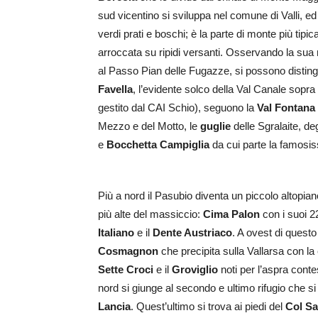
sud vicentino si sviluppa nel comune di Valli, ed 
verdi prati e boschi; è la parte di monte più tipi
arroccata su ripidi versanti. Osservando la sua 
al Passo Pian delle Fugazze, si possono distingu
Favella
, l’evidente solco della Val Canale sopra 
gestito dal CAI Schio), seguono la
Val Fontana
Mezzo e del Motto, le
guglie
delle Sgralaite, de
e
Bocchetta Campiglia
da cui parte la famosi
Più a nord il Pasubio diventa un piccolo altopia
più alte del massiccio:
Cima Palon
con i suoi 22
Italiano
e il
Dente Austriaco
. A ovest di quest
Cosmagnon
che precipita sulla Vallarsa con la
Sette Croci
e il
Groviglio
noti per l’aspra con
nord si giunge al secondo e ultimo rifugio che si
Lancia
. Quest’ultimo si trova ai piedi del
Col Sa