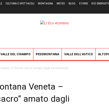
LE
CULTURA E SPETTACOLI
MONTAGNA
METEO
BLOG
STORIE
ECO ENERGETI
L'Eco
Vicentino
VALLE DEL CHIAMPO
PEDEMONTANA
VALLE DELL’ASTICO
ALTOP
subio, il “monte sacro” amato dagli escursionisti
montana Veneta –
sacro” amato dagli