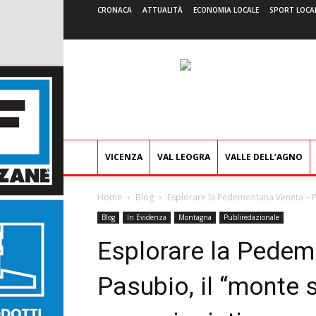
CRONACA
ATTUALITÀ
ECONOMIA LOCALE
SPORT LOCA
VICENZA
VAL LEOGRA
VALLE DELL’AGNO
Home
Blog
Esplorare la Pedemontana Veneta – Pa
Blog
In Evidenza
Montagna
Publiredazionale
Esplorare la Pede
Pasubio, il “monte 