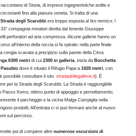
ccontano di Storia, di imprese ingegneristiche ardite e
circostanti fino alla pianura veneta. Si tratta di una
a
Strada degli Scarubbi
era troppo esposta al tiro nemico. I
 33° compagnia minatori diretta dal tenente Giuseppe
elli perforatori ad aria compressa. Alcune gallerie hanno un
o all’interno della roccia si fa spirale; nella parte finale
na cengia scavata a precipizio sulla parete della Cima
nga 6300 metri
di cui
2300 in galleria
, inizia da
Bocchetta
i Pasubio
dove è situato il Rifugio Papa a
1928 metri
, con
 possibile consultare il sito
stradadellegallerie.it
). È
re per la Strada degli Scarubbi. La Strada è raggiungibile
io Passo Xomo, ottimo punto di appoggio e pernottamento;
 presente il parcheggio e la vicina Malga Campiglia nella
engono prodotti. All’entrata ci si può fermare anche al nuovo
ioni sul percorso.
ermette poi di compiere altre
numerose escursioni di