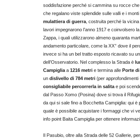
soddisfazione perché si cammina su rocce che ra
che regalano viste splendide sulle valli e i monti 
mulattiera di guerra
, costruita perché la vicin
lavori impegnarono l’anno 1917 e coinvolsero la
Zappa, i quali utilizzarono almeno quaranta mart
andamento particolare, come la XX° dove il percors
invece si ha un bel tratto esposto ricavato su u
dell’Osservatorio. Nel complesso la Strada è
lu
Campiglia
a
1216 metri
e termina alle
Porte d
un
dislivello di 784 metri
(per approfondimenti è
consigliabile percorrerla in salita
e poi scende
dal Passo Xomo (Posina) dove si trova il Rifug
da qui si sale fino a Bocchetta Campiglia: qui è
quale è possibile acquistare i formaggi che vi v
info point Baita Campiglia per ottenere informaz
Il Pasubio, oltre alla Strada delle 52 Gallerie, p