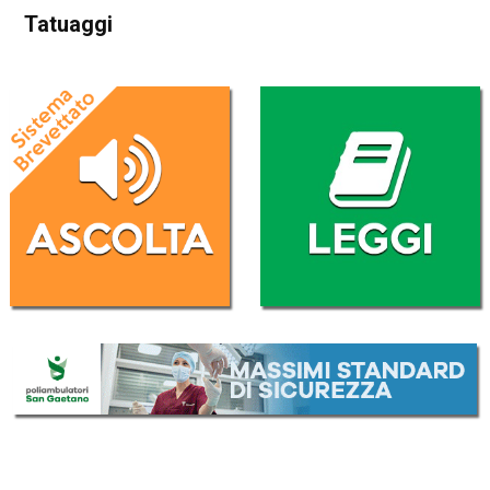
Tatuaggi
Home
Blog
Blog
Tatuaggi
Da
Lara Tessaro
11 Settembre 2016
(aggiornato il
11 Settembre 2016 19:06
)
ASCOLTA L'AUDIO
Lettore
00:00
00:00
Audio