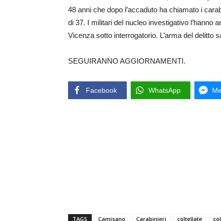
48 anni che dopo l’accaduto ha chiamato i carab
di 37. I militari del nucleo investigativo l’hanno
Vicenza sotto interrogatorio. L’arma del delitto 
SEGUIRANNO AGGIORNAMENTI.
Facebook
WhatsApp
Me
TAGS
Camisano
Carabinieri
coltellate
col