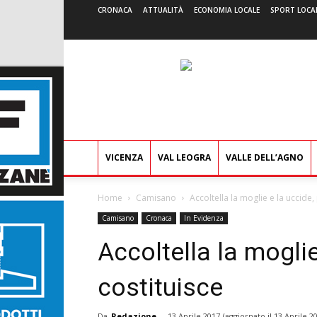
CRONACA
ATTUALITÀ
ECONOMIA LOCALE
SPORT LOCA
VICENZA
VAL LEOGRA
VALLE DELL’AGNO
Home
Camisano
Accoltella la moglie e la uccide, 
Camisano
Cronaca
In Evidenza
Accoltella la moglie
costituisce
Da
Redazione
-
13 Aprile 2017
(aggiornato il
13 Aprile 2