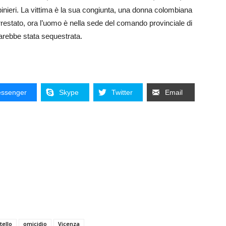
inieri. La vittima è la sua congiunta, una donna colombiana
 arrestato, ora l’uomo è nella sede del comando provinciale di
sarebbe stata sequestrata.
ssenger
Skype
Twitter
Email
tello
omicidio
Vicenza