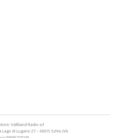
itore: Valliland Radio srl
a Lago di Lugano 27 – 36015 Schio (VI)
Iva 03945720245