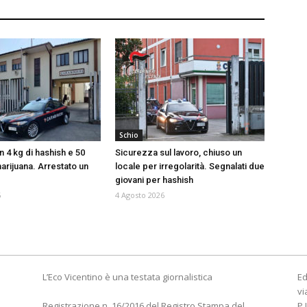
Schio
 4 kg di hashish e 50
Sicurezza sul lavoro, chiuso un
arijuana. Arrestato un
locale per irregolarità. Segnalati due
giovani per hashish
6
4 Agosto 2026
L’Eco Vicentino è una testata giornalistica
Ed
vi
Registrazione n. 16/2016 del Registro Stampa del
P.