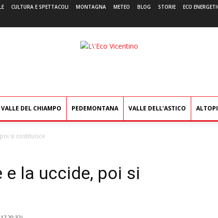
LE
CULTURA E SPETTACOLI
MONTAGNA
METEO
BLOG
STORIE
ECO ENERGETI
L'Eco
Vicentino
VALLE DEL CHIAMPO
PEDEMONTANA
VALLE DELL’ASTICO
ALTOP
poi si costituisce
 e la uccide, poi si
017 20:32
)