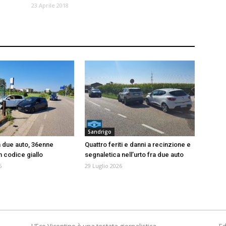
23 Aprile 2018
Sandrigo
a due auto, 36enne
Quattro feriti e danni a recinzione e
n codice giallo
segnaletica nell’urto fra due auto
6
29 Luglio 2026
L’Eco Vicentino è una testata giornalistica
Ed