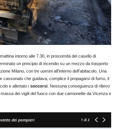
attina intorno alle 7.30, in prossimità del casello di
terminato un principio di incendio su un mezzo da trasporto
irezione Milano, con tre uomini all’interno dell’abitacolo. Una
e cassonato che guidava, complice il propagarsi di fumo, il
lo e allertato i
soccorsi
. Nessuna conseguenza di rilievo
o in massa dei vigili del fuoco con due camionette da Vicenza e
ervento dei pompieri
1
di 3