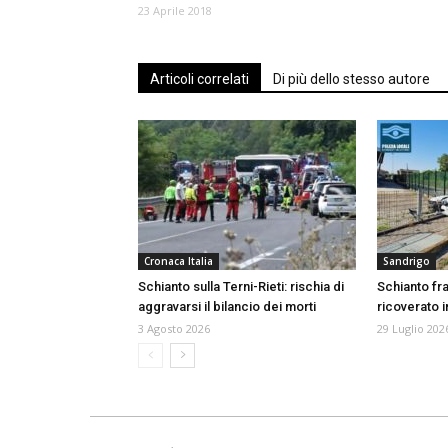
23 Aprile 2018
Articoli correlati
Di più dello stesso autore
Cronaca Italia
Sandrigo
Schianto sulla Terni-Rieti: rischia di
Schianto fr
aggravarsi il bilancio dei morti
ricoverato i
3 Agosto 2026
29 Luglio 202