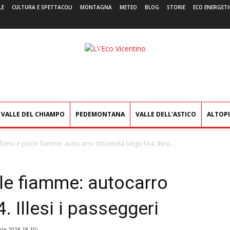
LE
CULTURA E SPETTACOLI
MONTAGNA
METEO
BLOG
STORIE
ECO ENERGETI
L'Eco
Vicentino
VALLE DEL CHIAMPO
PEDEMONTANA
VALLE DELL’ASTICO
ALTOP
 fumo e poi le fiamme: autocarro s’incendia lungo l’A4. Illesi...
 le fiamme: autocarro
. Illesi i passeggeri
ile 2018 18:10
)