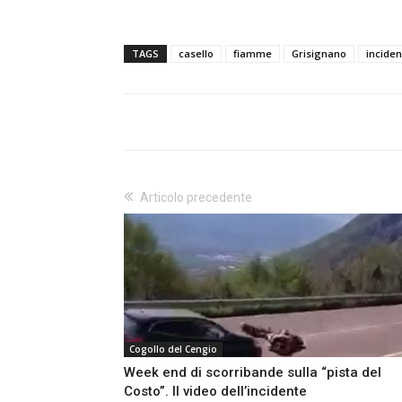
TAGS
casello
fiamme
Grisignano
inciden
Articolo precedente
Cogollo del Cengio
Week end di scorribande sulla “pista del
Costo”. Il video dell’incidente