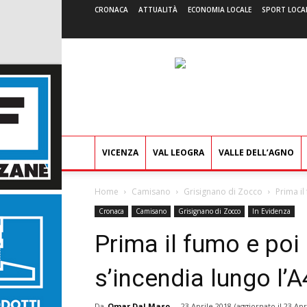
CRONACA
ATTUALITÀ
ECONOMIA LOCALE
SPORT LOCA
VICENZA
VAL LEOGRA
VALLE DELL’AGNO
Home
Camisano
Grisignano di Zocco
Prima il
Cronaca
Camisano
Grisignano di Zocco
In Evidenza
Prima il fumo e poi
s’incendia lungo l’A4
Da
Omar Dal Maso
-
23 Aprile 2018
(aggiornato il
23 Apr