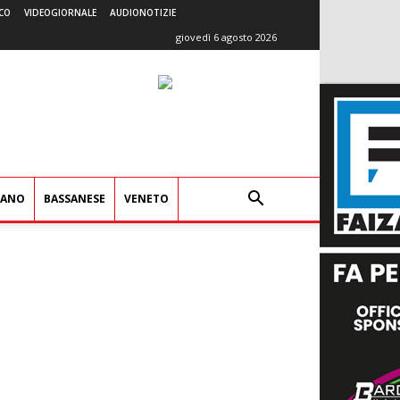
CO
VIDEOGIORNALE
AUDIONOTIZIE
giovedì 6 agosto 2026
IANO
BASSANESE
VENETO