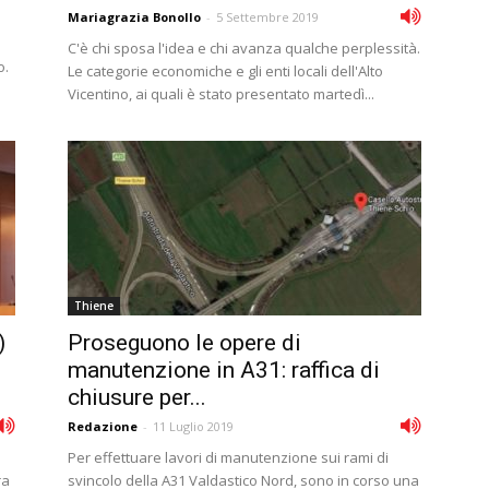
Mariagrazia Bonollo
-
5 Settembre 2019
C'è chi sposa l'idea e chi avanza qualche perplessità.
o.
Le categorie economiche e gli enti locali dell'Alto
Vicentino, ai quali è stato presentato martedì...
Thiene
)
Proseguono le opere di
manutenzione in A31: raffica di
chiusure per...
Redazione
-
11 Luglio 2019
Per effettuare lavori di manutenzione sui rami di
ra
svincolo della A31 Valdastico Nord, sono in corso una