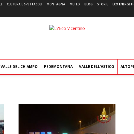
LE
CULTURA E SPETTACOLI
MONTAGNA
METEO
BLOG
STORIE
ECO ENERGETI
L'Eco
Vicentino
VALLE DEL CHIAMPO
PEDEMONTANA
VALLE DELL’ASTICO
ALTOP