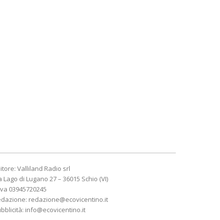
itore: Valliland Radio srl
a Lago di Lugano 27 – 36015 Schio (VI)
Iva 03945720245
edazione:
redazione@ecovicentino.it
bblicità:
info@ecovicentino.it