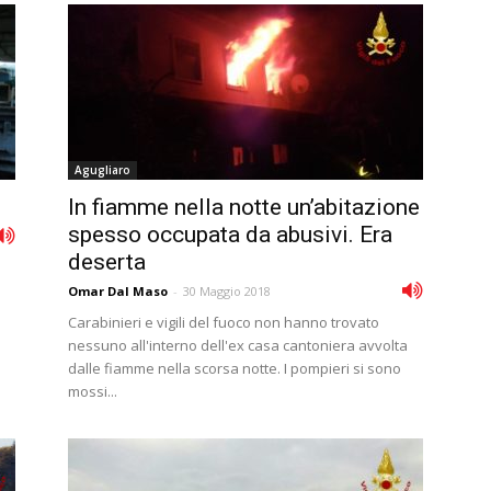
Agugliaro
In fiamme nella notte un’abitazione
spesso occupata da abusivi. Era
deserta
Omar Dal Maso
-
30 Maggio 2018
Carabinieri e vigili del fuoco non hanno trovato
nessuno all'interno dell'ex casa cantoniera avvolta
dalle fiamme nella scorsa notte. I pompieri si sono
mossi...