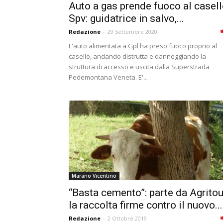
Auto a gas prende fuoco al casel
Spv: guidatrice in salvo,...
Redazione
-
29 Settembre 2020
L'auto alimentata a Gpl ha preso fuoco proprio al
casello, andando distrutta e danneggiando la
struttura di accesso e uscita dalla Superstrada
Pedemontana Veneta. E'...
Marano Vicentino
“Basta cemento”: parte da Agritou
la raccolta firme contro il nuovo...
Redazione
-
2 Ottobre 2019