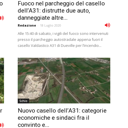
lo
Fuoco nel parcheggio del casello
dell’A31: distrutte due auto,
danneggiate altre...
Redazione
-
18 Luglio 2020
Alle 15:40 di sabato, i vigili del fuoco sono intervenuti
presso il parcheggio autostradale appena fuori il
casello Valdastico A31 di Dueville per l’incendio...
Schio
r
Nuovo casello dell’A31: categorie
economiche e sindaci fra il
convinto e...