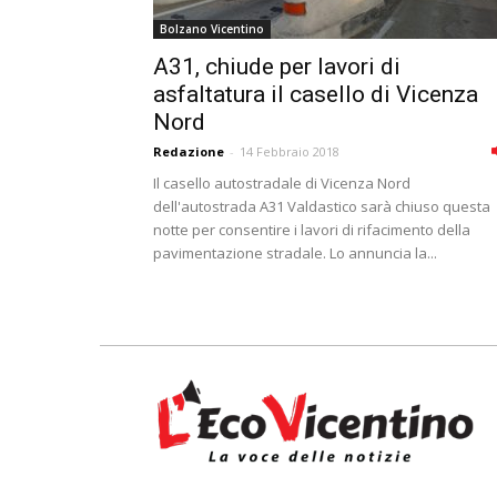
Bolzano Vicentino
A31, chiude per lavori di
asfaltatura il casello di Vicenza
Nord
Redazione
-
14 Febbraio 2018
Il casello autostradale di Vicenza Nord
dell'autostrada A31 Valdastico sarà chiuso questa
notte per consentire i lavori di rifacimento della
pavimentazione stradale. Lo annuncia la...