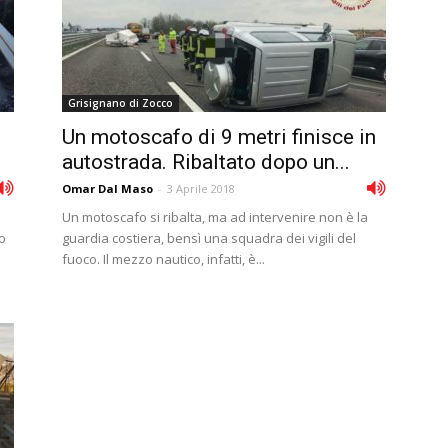
Grisignano di Zocco
Un motoscafo di 9 metri finisce in
autostrada. Ribaltato dopo un...
Omar Dal Maso
-
3 Aprile 2018
Un motoscafo si ribalta, ma ad intervenire non è la
lo
guardia costiera, bensì una squadra dei vigili del
fuoco. Il mezzo nautico, infatti, è...