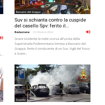
Bassano del Grappa
Suv si schianta contro la cuspide
del casello Spv: ferito il...
Redazione
-
25 Ottobre 2024
Grave incidente la notte scorsa all'uscita della
Superstrada Pedemontana Veneta a Bassano del
Grappa: ferito il conducente di un Suv. Vigili del fuoco
e Suem...
...
Dueville