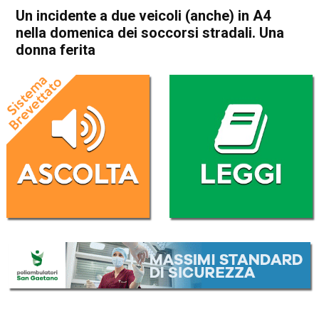
Un incidente a due veicoli (anche) in A4
nella domenica dei soccorsi stradali. Una
donna ferita
Home
Camisano
Grisignano di Zocco
Cronaca
Camisano
Grisignano di Zocco
In Evidenza
Un incidente a due veicoli
(anche) in A4 nella domenica
dei soccorsi stradali. Una
donna ferita
Da
Omar Dal Maso
15 Gennaio 2024
(aggiornato il
15 Gennaio 2024 13:38
)