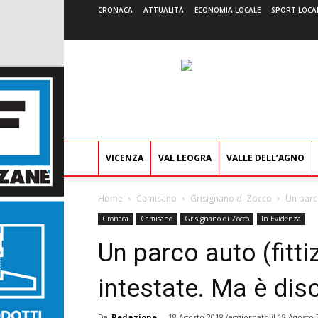
CRONACA
ATTUALITÀ
ECONOMIA LOCALE
SPORT LOCA
VICENZA
VAL LEOGRA
VALLE DELL’AGNO
Home
Camisano
Grisignano di Zocco
Un parco
Cronaca
Camisano
Grisignano di Zocco
In Evidenza
Un parco auto (fitti
intestate. Ma è di
Da
Redazione
-
18 Agosto 2018
(aggiornato il
18 Agosto 