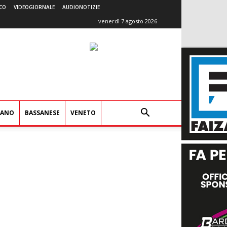
CO
VIDEOGIORNALE
AUDIONOTIZIE
venerdì 7 agosto 2026
IANO
BASSANESE
VENETO