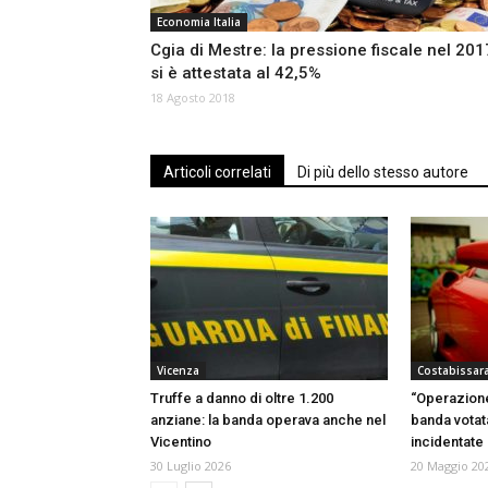
Economia Italia
Cgia di Mestre: la pressione fiscale nel 201
si è attestata al 42,5%
18 Agosto 2018
Articoli correlati
Di più dello stesso autore
Vicenza
Costabissar
Truffe a danno di oltre 1.200
“Operazione
anziane: la banda operava anche nel
banda votata
Vicentino
incidentate
30 Luglio 2026
20 Maggio 20