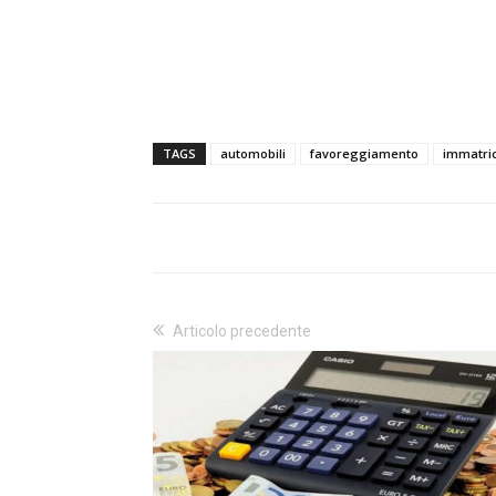
TAGS
automobili
favoreggiamento
immatric
Articolo precedente