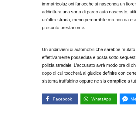
immatricolazioni farlocche si nasconda un fiore
addirittura una sorta di parco auto nascosto, utiliz
un’altra strada, meno percorribile ma non da escl
presunto prestanome.
Un andirivieni di automobili che sarebbe mutato 
effettivamente posseduta e posta sotto sequestro d
polizia stradale. L’accusato avrà modo ora di chi
dopo di cui toccherà al giudice definire con cer
sistema truffaldino oppure ne sia
complice
a tutt
Facebook
WhatsApp
Me