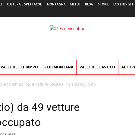
LE
CULTURA E SPETTACOLI
MONTAGNA
METEO
BLOG
STORIE
ECO ENERGETI
L'Eco
Vicentino
VALLE DEL CHIAMPO
PEDEMONTANA
VALLE DELL’ASTICO
ALTOP
 auto (fittizio) da 49 vetture intestate. Ma è disoccupato
zio) da 49 vetture
soccupato
2018 15:55
)