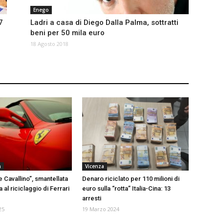
Enego
7
Ladri a casa di Diego Dalla Palma, sottratti
beni per 50 mila euro
18 Agosto 2018
a
Vicenza
 Cavallino”, smantellata
Denaro riciclato per 110 milioni di
 al riciclaggio di Ferrari
euro sulla “rotta” Italia-Cina: 13
arresti
25
19 Marzo 2024