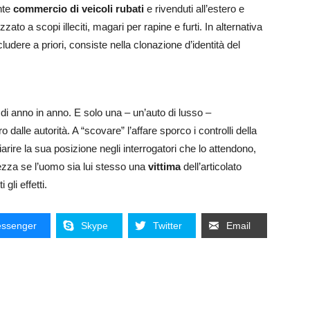
nte
commercio di veicoli rubati
e rivenduti all’estero e
zato a scopi illeciti, magari per rapine e furti. In alternativa
udere a priori, consiste nella clonazione d’identità del
di anno in anno. E solo una – un’auto di lusso –
alle autorità. A “scovare” l’affare sporco i controlli della
arire la sua posizione negli interrogatori che lo attendono,
tezza se l’uomo sia lui stesso una
vittima
dell’articolato
i gli effetti.
ssenger
Skype
Twitter
Email