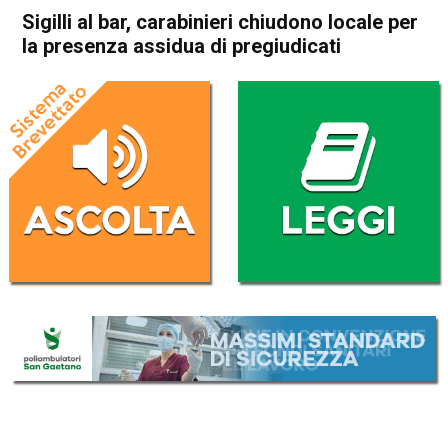
Sigilli al bar, carabinieri chiudono locale per
la presenza assidua di pregiudicati
Home
Camisano
Torri di Quartesolo
Cronaca
In Evidenza
Camisano
Torri di Quartesolo
Sigilli al bar, carabinieri
chiudono locale per la
presenza assidua di
pregiudicati
Da
Enrico Pigato
9 Marzo 2022
(aggiornato il
9 Marzo 2022 20:20
)