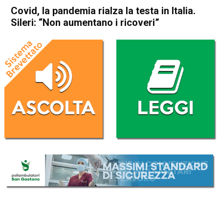
Covid, la pandemia rialza la testa in Italia.
Sileri: “Non aumentano i ricoveri”
Home
Cronaca Italia
Cronaca Italia
Covid, la pandemia rialza la
testa in Italia. Sileri: “Non
aumentano i ricoveri”
Da
Redazione Nazionale
9 Marzo 2022
(aggiornato il
9 Marzo 2022 20:22
)
ASCOLTA L'AUDIO