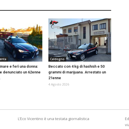
renta
Caldogno
inare e ferì una donna:
Beccato con 4 kg di hashish e 50
o e denunciato un 62enne
grammi di marijuana. Arrestato un
21enne
6
4 Agosto 2026
L’Eco Vicentino è una testata giornalistica
Ed
vi