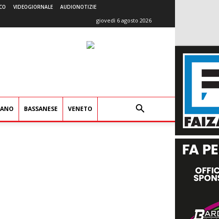
CO
VIDEOGIORNALE
AUDIONOTIZIE
giovedì 6 agosto 2026
IANO
BASSANESE
VENETO