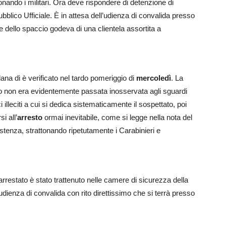
onando i militari. Ora deve rispondere di detenzione di
bblico Ufficiale. È in attesa dell’udienza di convalida presso
e dello spaccio godeva di una clientela assortita a
lana di è verificato nel tardo pomeriggio di
mercoledì
. La
erto non era evidentemente passata inosservata agli sguardi
i illeciti a cui si dedica sistematicamente il sospettato, poi
i all’
arresto
ormai inevitabile, come si legge nella nota del
stenza, strattonando ripetutamente i Carabinieri e
l’arrestato è stato trattenuto nelle camere di sicurezza della
dienza di convalida con rito direttissimo che si terrà presso