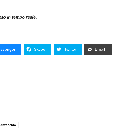
nato in tempo reale.
ssenger
Skype
Twitter
Email
Montecchio