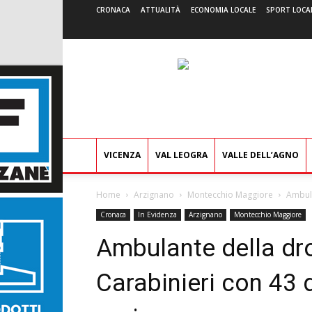
CRONACA
ATTUALITÀ
ECONOMIA LOCALE
SPORT LOCA
VICENZA
VAL LEOGRA
VALLE DELL’AGNO
Home
Arzignano
Montecchio Maggiore
Ambula
Cronaca
In Evidenza
Arzignano
Montecchio Maggiore
Ambulante della dr
Carabinieri con 43 