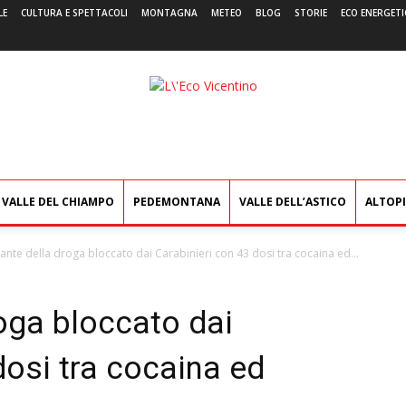
LE
CULTURA E SPETTACOLI
MONTAGNA
METEO
BLOG
STORIE
ECO ENERGETI
L'Eco
Vicentino
VALLE DEL CHIAMPO
PEDEMONTANA
VALLE DELL’ASTICO
ALTOP
nte della droga bloccato dai Carabinieri con 43 dosi tra cocaina ed...
oga bloccato dai
dosi tra cocaina ed