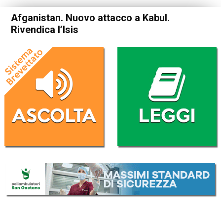
Afganistan. Nuovo attacco a Kabul.
Rivendica l’Isis
Home
Cronaca Esteri
Cronaca Esteri
Afganistan. Nuovo attacco a
Kabul. Rivendica l’Isis
Da
Redazione Nazionale
29 Gennaio 2018
(aggiornato il
29 Gennaio 2018 18:41
)
ASCOLTA L'AUDIO
Lettore