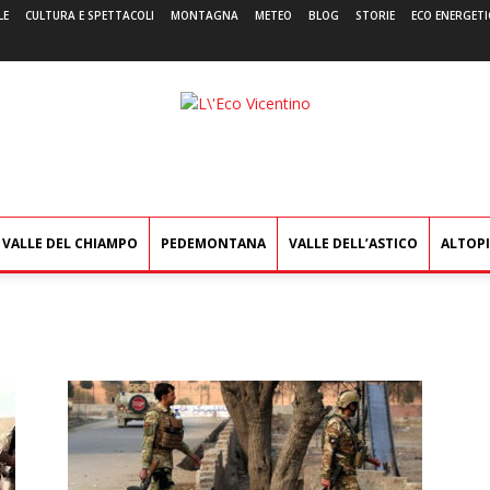
LE
CULTURA E SPETTACOLI
MONTAGNA
METEO
BLOG
STORIE
ECO ENERGETI
L'Eco
Vicentino
VALLE DEL CHIAMPO
PEDEMONTANA
VALLE DELL’ASTICO
ALTOP