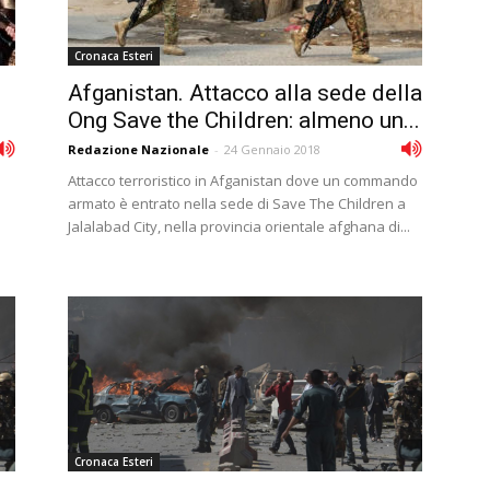
Cronaca Esteri
Afganistan. Attacco alla sede della
Ong Save the Children: almeno un...
Redazione Nazionale
-
24 Gennaio 2018
Attacco terroristico in Afganistan dove un commando
armato è entrato nella sede di Save The Children a
Jalalabad City, nella provincia orientale afghana di...
Cronaca Esteri