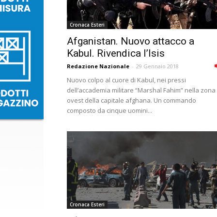
Cronaca Esteri
Afganistan. Nuovo attacco a
Kabul. Rivendica l’Isis
Redazione Nazionale
-
29 Gennaio 2018
Nuovo colpo al cuore di Kabul, nei pressi
dell’accademia militare “Marshal Fahim” nella zona
ovest della capitale afghana. Un commando
composto da cinque uomini...
Cronaca Esteri